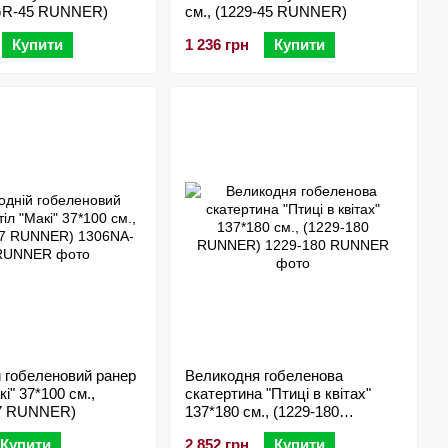
8GR-45 RUNNER)
см., (1229-45 RUNNER)
Купити
1 236 грн
Купити
 гобеленовий ранер
Великодня гобеленова
кі" 37*100 см.,
скатертина "Птиці в квітах"
7 RUNNER)
137*180 см., (1229-180
RUNNER)
Купити
2 852 грн
Купити