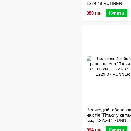
1229-49 RUNNER)
380 грн
Купити
Великодній гобелено
на стіл "Птахи у квіта
см., (1229-37 RUNNE
894 грн
Купити