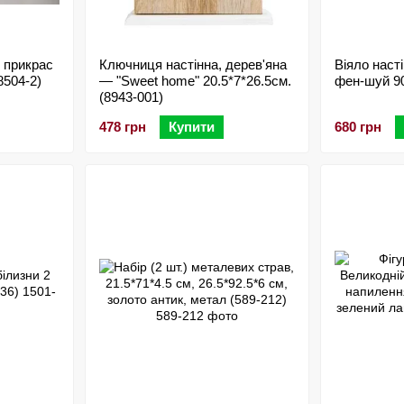
 прикрас
Ключниця настінна, дерев'яна
Віяло наст
8504-2)
— "Sweet home" 20.5*7*26.5см.
фен-шуй 90
(8943-001)
478 грн
Купити
680 грн