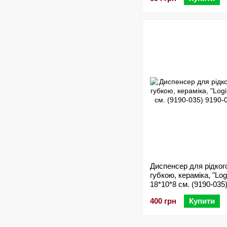
Диспенсер для рідког
губкою, кераміка, "Log
18*10*8 см. (9190-035
400 грн
Купити