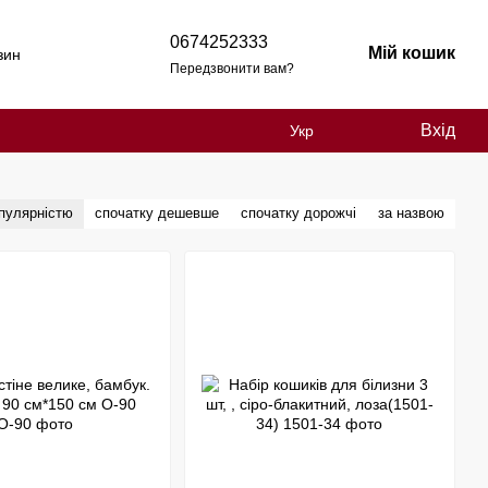
0674252333
Мій кошик
зин
Передзвонити вам?
Вхід
Укр
опулярністю
спочатку дешевше
спочатку дорожчі
за назвою