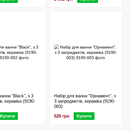
анни "Black", з 3
Набір для ванни "Орнамент", з
в, кераміка (9190-
3 запредметів, кераміка (9190-
003)
Купити
520 грн
Купити