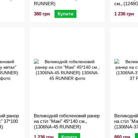
RUNNER)
см., (124
380 грн
Купити
1 236 грн
вий ранор
Великодній гобеленовий ранер
Великодній
х" 37*100
на стіл "Макі" 45*140 см.,
на стіл "Ма
R)
(1306NA-45 RUNNER)
(1306NA-3
1 236 грн
Купити
860 грн