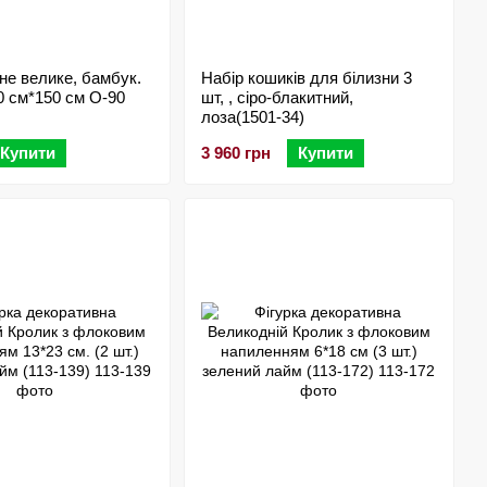
іне велике, бамбук.
Набір кошиків для білизни 3
 см*150 см О-90
шт, , сіро-блакитний,
лоза(1501-34)
Купити
3 960 грн
Купити