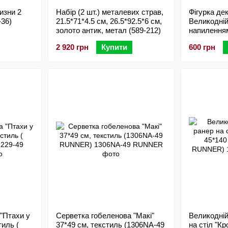
изни 2
Набір (2 шт.) металевих страв,
Фігурка де
-36)
21.5*71*4.5 см, 26.5*92.5*6 см,
Великодні
золото антик, метал (589-212)
напиленням
зелений ла
2 920 грн
Купити
600 грн
"Птахи у
Серветка гобеленова "Макі"
Великодній
тиль (
37*49 см, текстиль (1306NA-49
на стіл "Кр