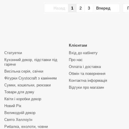
Назад
1
2
3
Вперед
Клієнтам
Статуетки
Вхід до кабінету
Кухонний декор, підставки під
Про нас
гаряче
Оплата і доставка
Весільна серія, свічки
Обмін та повернення
Фігурки Crystocraft з камінням
Контактна інформація
Сумки, кошельки, рюкзаки
Відгуки про магазин
Товари для дому
Квіти і коробки декор
Новий Рік
Великодній декор
Свято Хеллоуїн
Рибалка, ехолоти, човни