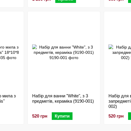
о мила з
Набір для ванни "White", з 3
Набір для в
is"
предметів, кераміка (9190-001)
запредметі
)
002)
520 грн
Купити
520 грн