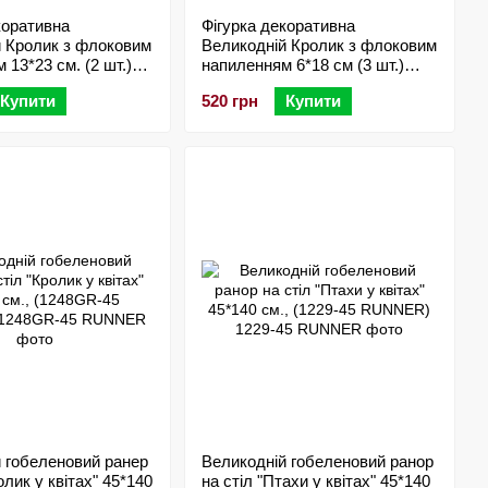
коративна
Фігурка декоративна
й Кролик з флоковим
Великодній Кролик з флоковим
 13*23 см. (2 шт.)
напиленням 6*18 см (3 шт.)
йм (113-139)
зелений лайм (113-172)
Купити
520 грн
Купити
 гобеленовий ранер
Великодній гобеленовий ранор
олик у квітах" 45*140
на стіл "Птахи у квітах" 45*140