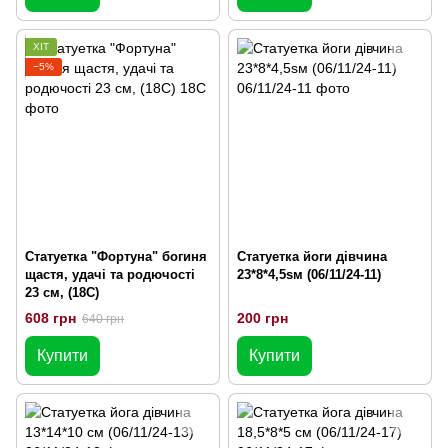
ХІТ
−5%
Статуетка "Фортуна" богиня
Статуетка йоги дівчина
щастя, удачі та родючості
23*8*4,5sм (06/11/24-11)
23 см, (18С)
608 грн
200 грн
640 грн
Купити
Купити