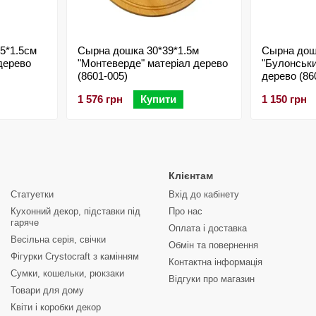
5*1.5см
Сырна дошка 30*39*1.5м
Сырна дошк
дерево
"Монтеверде" матеріал дерево
"Булонськи
(8601-005)
дерево (86
1 576 грн
Купити
1 150 грн
Клієнтам
Статуетки
Вхід до кабінету
Кухонний декор, підставки під
Про нас
гаряче
Оплата і доставка
Весільна серія, свічки
Обмін та повернення
Фігурки Crystocraft з камінням
Контактна інформація
Сумки, кошельки, рюкзаки
Відгуки про магазин
Товари для дому
Квіти і коробки декор