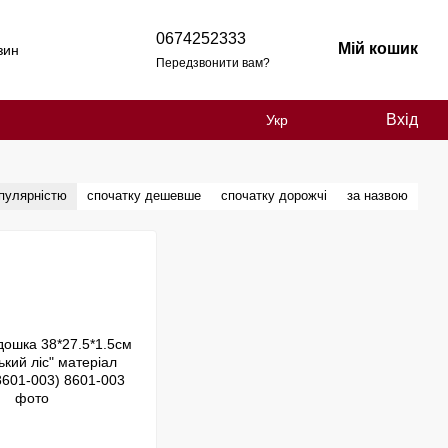
0674252333
Мій кошик
зин
Передзвонити вам?
Вхід
Укр
опулярністю
спочатку дешевше
спочатку дорожчі
за назвою