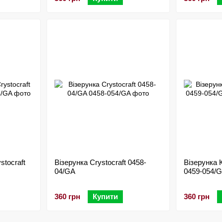
stocraft
Візерунка Crystocraft 0458-
Візерунка К
04/GA
0459-054/
360 грн
Купити
360 грн