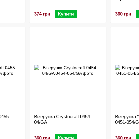
374 грн
Купити
360 грн
0455-
Візерунка Crystocraft 0454-
Візерунка "
04/GA
0451-054/
360 грн
Купити
360 грн