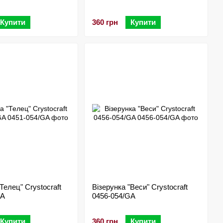
Купити
360 грн
Купити
Телец" Crystocraft
Візерунка "Веси" Crystocraft
GA
0456-054/GA
Купити
360 грн
Купити