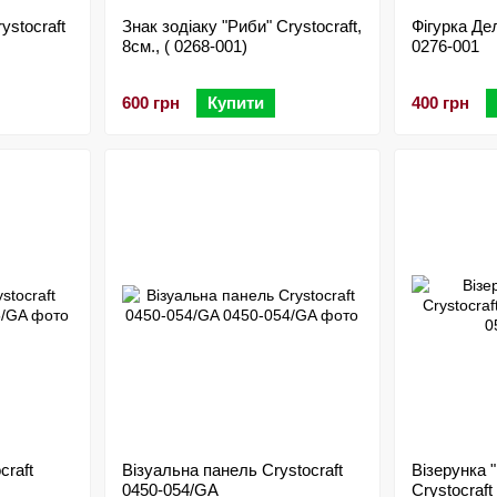
ystocraft
Знак зодіаку "Риби" Crystocraft,
Фігурка Дел
8см., ( 0268-001)
0276-001
600 грн
Купити
400 грн
craft
Візуальна панель Crystocraft
Візерунка 
0450-054/GA
Crystocraf