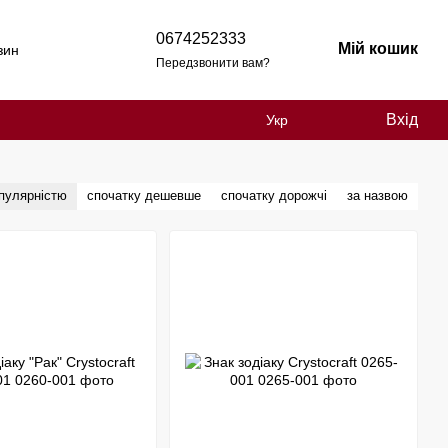
0674252333
Мій кошик
зин
Передзвонити вам?
Вхід
Укр
опулярністю
спочатку дешевше
спочатку дорожчі
за назвою