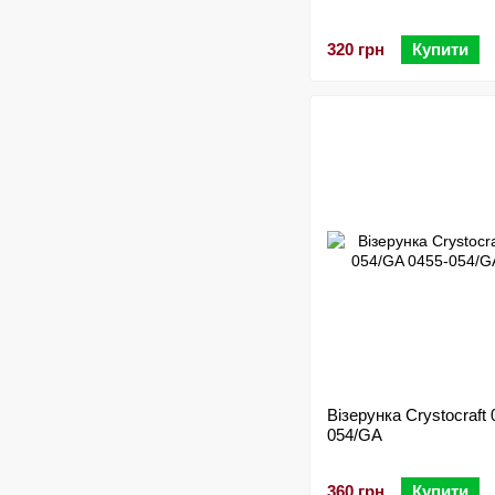
320 грн
Купити
Візерунка Crystocraft 
054/GA
360 грн
Купити