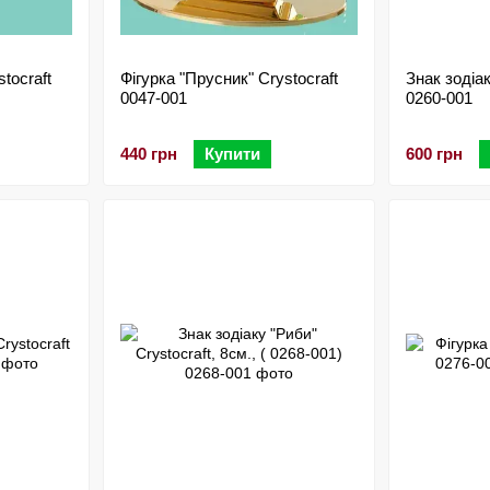
tocraft
Фігурка "Прусник" Crystocraft
Знак зодіак
0047-001
0260-001
440 грн
Купити
600 грн