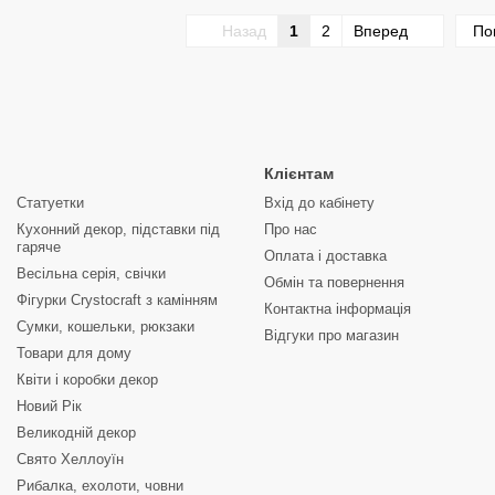
Назад
1
2
Вперед
По
Клієнтам
Статуетки
Вхід до кабінету
Кухонний декор, підставки під
Про нас
гаряче
Оплата і доставка
Весільна серія, свічки
Обмін та повернення
Фігурки Crystocraft з камінням
Контактна інформація
Сумки, кошельки, рюкзаки
Відгуки про магазин
Товари для дому
Квіти і коробки декор
Новий Рік
Великодній декор
Свято Хеллоуїн
Рибалка, ехолоти, човни