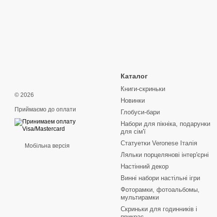
Каталог
Книги-скриньки
© 2026
Новинки
Приймаємо до оплати
Глобуси-бари
Набори для пікніка, подарунки
для сім'ї
Статуетки Veronese Італія
Мобільна версія
Ляльки порцелянові інтер'єрні
Настінний декор
Винні набори настільні ігри
Фоторамки, фотоальбомы,
мультирамки
Скриньки для годинників і
прикрас