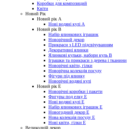
Коробки для композиций
Квіти
Новий Рік
Новий рік А
Нові водяні кулі А
Новий рік В
Набір ялинкових іграшок
Новорічний декор
Прикраси з LED підсвічуванням
Декоративні ялинки
Ялинкові кульки, набори куль B
Іграшки та прикраси з дерева і тканини
Новорічні квіти, гілки
Новорічна колекція посуду
Фігури під ялинку
Новорічні водяні кулі
Новий рік Е
Новорічні коробки і пакети
Фигуры под елку Е
Нові водяні кулі E
Набір ялинкових іграшок E
Новогодний декор Е
Нова колекція посуду Е
Нові квіти, гілки Е
Великодній декор