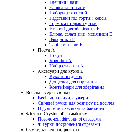
Глечики і вази
Чашки та стакани
Набори для спецій
Підставки під тортів і кексів
Термоса і термо-гуртки
Емкості для зберігання E
Блюда, салатники, меняници Е
Заварники Е
Тарілки, піали Е
Посуд А
Посуд
Ковшіли А
Набір стаканів А
Аксесуари для кухні E
Кухонний декор
Дощечки для нарізання
Контейнери для зберігання
Весільна серія, свічки
Весільні келихи, фужери
Свічки і ручки для розпису на весілля
Підсвічники весільні та банкетні
Фігурки Crystocraft з камінням
Позолочені фігурки зі стразами
Фігурки посріблені зі стразами
Сумки, кошельки, рюкзаки