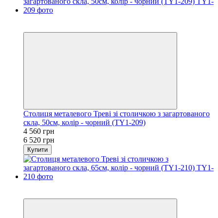
Новинка
−30%
Столиця металевого Треві зі столичкою з загартованого
скла, 50см, колір - чорний (TY1-209)
4 560 грн
6 520 грн
Купити
Новинка
−30%