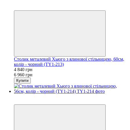
Новинка
−30%
Столик металевий Хьюго з ялинової стільницею, 60см,
колір - чорний (TY1-213)
4 840 грн
6 960 грн
Купити
Новинка
−30%