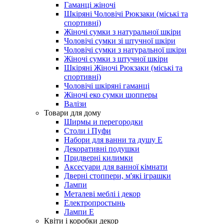
Гаманці жіночі
Шкіряні Чоловічі Рюкзаки (міські та
спортивні)
Жіночі сумки з натуральної шкіри
Чоловічі сумки зі штучної шкіри
Чоловічі сумки з натуральної шкіри
Жіночі сумки з штучної шкіри
Шкіряні Жіночі Рюкзаки (міські та
спортивні)
Чоловічі шкіряні гаманці
Жіночі еко сумки шопперы
Валізи
Товари для дому
Ширмы и перегородки
Столи і Пуфи
Набори для ванни та душу Е
Декоративні подушки
Придверні килимки
Аксесуари для ванної кімнати
Дверні стоппери, м'які іграшки
Лампи
Металеві меблі і декор
Електропростынь
Лампи Е
Квіти і коробки декор