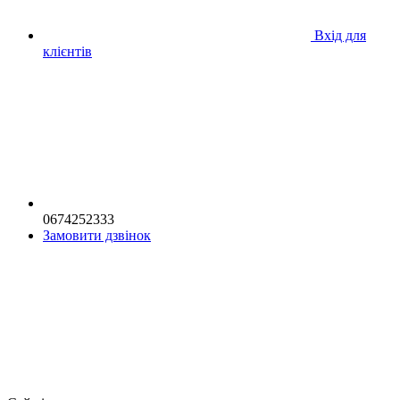
Вхід для
клієнтів
0674252333
Замовити дзвінок