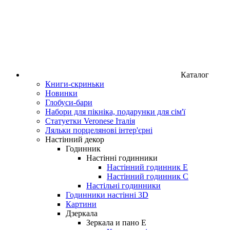
Каталог
Книги-скриньки
Новинки
Глобуси-бари
Набори для пікніка, подарунки для сім'ї
Статуетки Veronese Італія
Ляльки порцелянові інтер'єрні
Настінний декор
Годинник
Настінні годинники
Настінний годинник Е
Настінний годинник C
Настільні годинники
Годинники настінні 3D
Картини
Дзеркала
Зеркала и пано Е