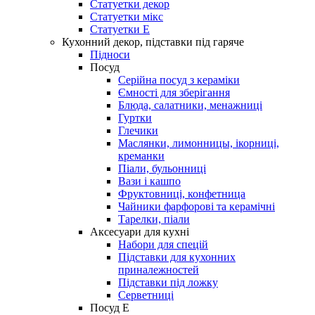
Статуетки декор
Статуетки мікс
Статуетки Е
Кухонний декор, підставки під гаряче
Підноси
Посуд
Серійна посуд з кераміки
Ємності для зберігання
Блюда, салатники, менажниці
Гуртки
Глечики
Маслянки, лимонницы, ікорниці,
креманки
Піали, бульонниці
Вази і кашпо
Фруктовниці, конфетница
Чайники фарфорові та керамічні
Тарелки, піали
Аксесуари для кухні
Набори для спецій
Підставки для кухонних
приналежностей
Підставки під ложку
Серветниці
Посуд Е