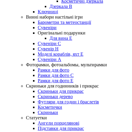
Косметичні дзеркала
Дзеркала В
Ключниці
Винні набори настільні ігри
Барометри та метеостанції
Сувеніри
Оригінальні подарунки
Для вина Е
Сувеніри С
Сувенір Н
Моделі кораблів, яхт Е
Сувеніри А
Фоторамки, фотоальбомы, мультирамки
Рамки для фото
Рамки для фото С
Рамки для фото Е
Скриньки для годинників і прикрас
Скриньки для прикрас
Скриньки дерево
Футляри для годин і браслетів
Косметички
Скриньки
Статуетки
Ангели порцелянові
Підставки для прикрас