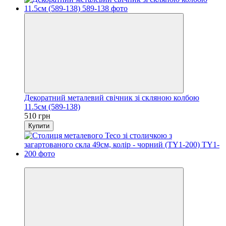
Декоратний металевий свічник зі скляною колбою
11.5см (589-138)
510 грн
Купити
Новинка