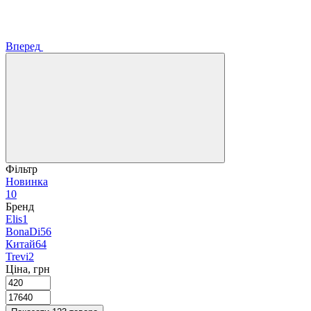
Вперед
Фільтр
Новинка
10
Бренд
Elis
1
BonaDi
56
Китай
64
Trevi
2
Ціна, грн