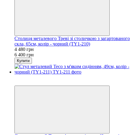
Столиця металевого Треві зі столичкою з загартованого
скла, 65см, колір - чорний (TY1-210)
4 480 грн
6 400 грн
Купити
Новинка
−30%