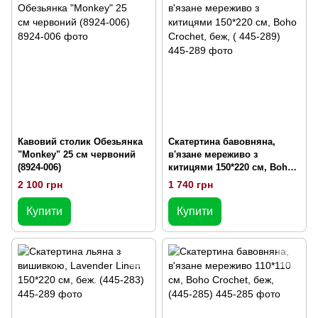
Кавовий столик Обезьянка
Скатертина бавовняна,
"Monkey" 25 см червоний
в'язане мереживо з
(8924-006)
китицями 150*220 см, Boho
Crochet, беж, ( 445-289)
2 100 грн
1 740 грн
Купити
Купити