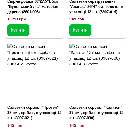
Сырна дошка 38*27.5*1.5см
Салветки сервірувальні
"Булонський ліс" матеріал
"Ананас" 26*47 см, золото, в
дерево (8601-003)
упаковці 12 шт. (8907-014)
1 150 грн
945 грн
Купити
Купити
Салветки сервові "Протея"
Салветки сервові "Калатея"
38 см., срібло, в упаковці 12
37 см., срібло, в упаковці 12
шт. (8907-021)
шт. (8907-030)
945 грн
945 грн