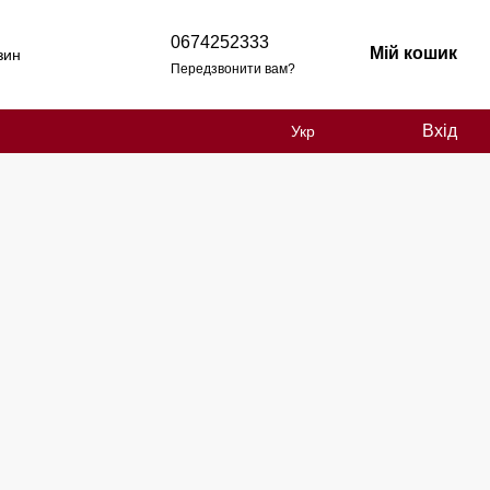
0674252333
Мій кошик
зин
Передзвонити вам?
Вхід
Укр