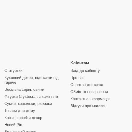
Клієнтам
Статуетки
Вхід до кабінету
Кухонний декор, підставки під
Про нас
гаряче
Оплата і доставка
Весільна серія, свічки
Обмін та повернення
Фігурки Crystocraft з камінням
Контактна інформація
Сумки, кошельки, рюкзаки
Відгуки про магазин
Товари для дому
Квіти і коробки декор
Новий Рік
Великодній декор