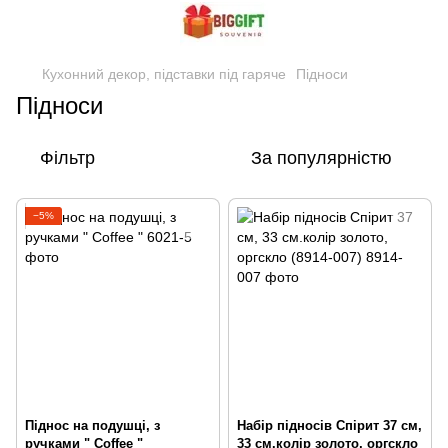
Кухонний декор, підставки під гаряче
Підноси
Підноси
Фільтр
За популярністю
−5%
Піднос на подушці, з
Набір підносів Спірит 37 см,
ручками " Coffee "
33 см.колір золото, оргскло