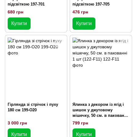
підсвіткою 197-701
підсвіткою 197-705
680 грн
476 грн
Купити
Купити
Гірлянда зі стрічок і пуху
Ялинка з декором із ягід і
180 см 199-O20
шишок у джутовому
мішечку, 50 см. в пакованні
1 шт (122-F11)
3 000 грн
799 грн
Купити
Купити