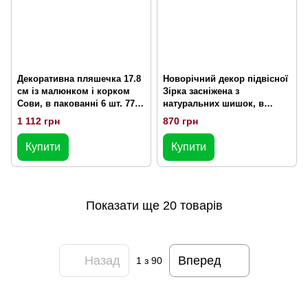
Декоративна пляшечка 17.8
Новорічний декор підвісної
см із малюнком і корком
Зірка засніжена з
Сови, в пакованні 6 шт. 773-
натуральних шишок, в
304
пакованні 4 шт. 814-301
1 112 грн
870 грн
Купити
Купити
Показати ще 20 товарів
Назад
Вперед
1
з 90