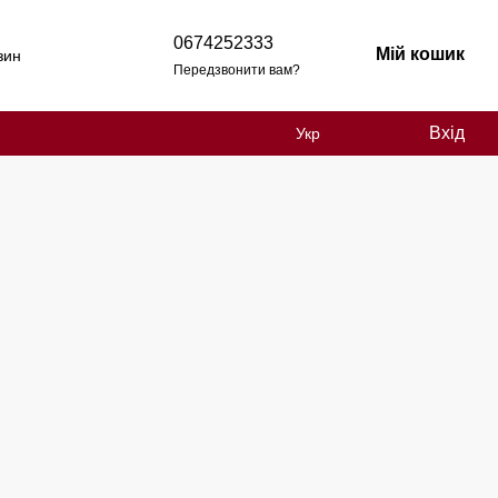
0674252333
Мій кошик
зин
Передзвонити вам?
Вхід
Укр