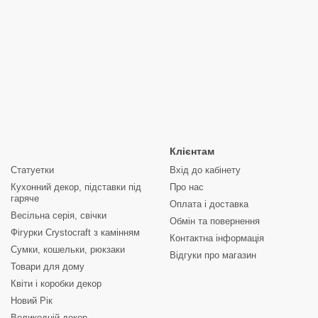
Клієнтам
Статуетки
Вхід до кабінету
Кухонний декор, підставки під
Про нас
гаряче
Оплата і доставка
Весільна серія, свічки
Обмін та повернення
Фігурки Crystocraft з камінням
Контактна інформація
Сумки, кошельки, рюкзаки
Відгуки про магазин
Товари для дому
Квіти і коробки декор
Новий Рік
Великодній декор