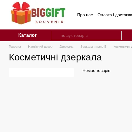
Перейти до основного контенту
Про нас
Оплата і доставк
Каталог
Головна
Настінний декор
Дзеркала
Зеркала и пано Е
Косметичні 
Косметичні дзеркала
Немає товарів