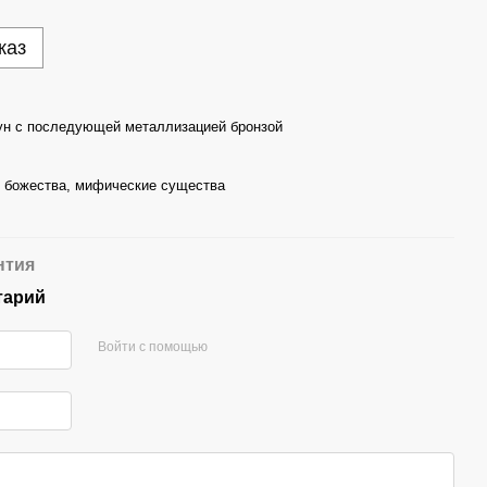
каз
ун с последующей металлизацией бронзой
, божества, мифические существа
нтия
тарий
Войти с помощью