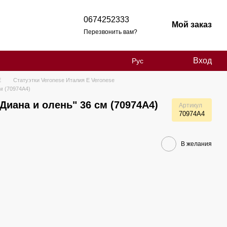
0674252333
Мой заказ
Перезвонить вам?
Вход
Рус
Е
Статуэтки Veronese Италия Е Veronese
см (70974A4)
 Диана и олень" 36 см (70974A4)
Артикул
70974A4
В желания