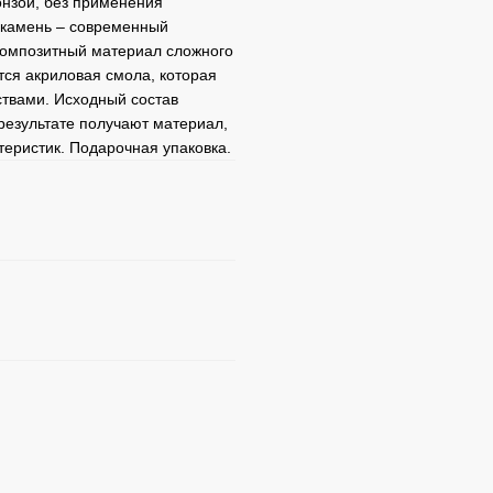
нзой, без применения
й камень – современный
 композитный материал сложного
тся акриловая смола, которая
твами. Исходный состав
результате получают материал,
еристик. Подарочная упаковка.