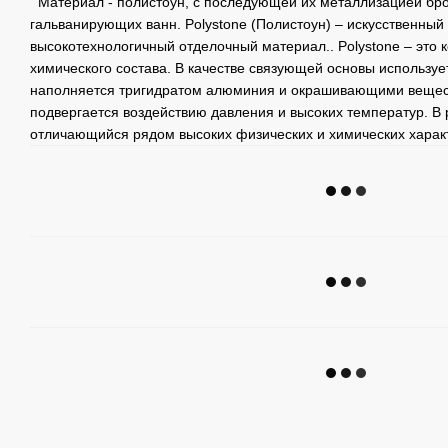
Материал - полистоун, с последующей их металлизацией бро
гальванирующих ванн. Polystone (Полистоун) – искусственны
высокотехнологичный отделочный материал.. Polystone – это
химического состава. В качестве связующей основы используе
наполняется тригидратом алюминия и окрашивающими вещес
подвергается воздействию давления и высоких температур. В 
отличающийся рядом высоких физических и химических характ