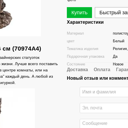
Купить
Быстрый за
Характеристики
Материал
полисто
цвет
Белый
6 см (70974A4)
Тематика изделия
Религия
Подарочная упаковка
Да
зайнерских статуэток
в жизни. Лучше всего поставить
Состояние
Новое
Доставка
Оплата
Гара
в центре комнаты, или на
на" каждый день. А любой из
Новый отзыв или коммен
игуркой.