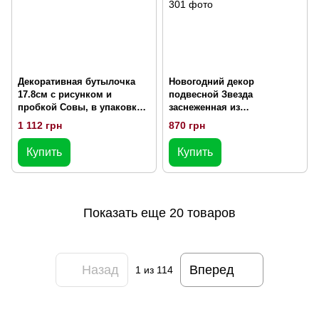
Декоративная бутылочка
Новогодний декор
17.8см с рисунком и
подвесной Звезда
пробкой Совы, в упаковке 6
заснеженная из
шт. 773-304
натуральных шишек, в
1 112 грн
870 грн
упаковке 4 шт. 814-301
Купить
Купить
Показать еще 20 товаров
Назад
Вперед
1
из 114