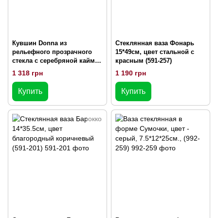
Кувшин Donna из
Стеклянная ваза Фонарь
рельефного прозрачного
15*49см, цвет стальной с
стекла с серебряной каймой
красным (591-257)
1500мл, 13*8.2*24.3см. (579-
1 318 грн
1 190 грн
253)
Купить
Купить