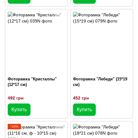
Фоторамка "Кристаллы"
Фоторамка "Лебеди" (15*19
(12*17 см)
см)
492 грн
452 грн
Купить
Купить
−10%