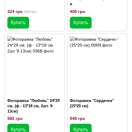
я
324 грн
400 грн
360 грн
Купить
Купить
Фоторамка "Любовь" 24*29
Фоторамка "Сердечки"
см, (ф - 13*18 см, 2шт. 9-
(15*20 см)
13см)
582 грн
540 грн
Купить
Купить