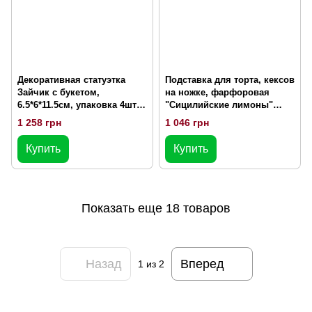
Декоративная статуэтка
Подставка для торта, кексов
Зайчик с букетом,
на ножке, фарфоровая
6.5*6*11.5см, упаковка 4шт.
"Сицилийские лимоны"
(K07-790)
27.5*12см., (K110)
1 258 грн
1 046 грн
Купить
Купить
Показать еще 18 товаров
Назад
Вперед
1
из 2