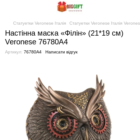
Статуетки Veronese Італія
Статуетки Veronese Італія Verone
Настінна маска «Філін» (21*19 см)
Veronese 76780A4
Артикул:
76780A4
Написати відгук