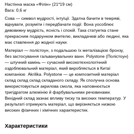
Настінна маска «Філін» (21*19 см)
Вага: 0,6 кг
Сова — символ мудрості, інтуїції. Здатна бачити в темряві,
відчувати, розуміти і передбачати події. Вона уособлює
дивовижну мудрість, ясність і спокій. Така
статуетка
стане
прекрасним подарунком вчителю, викладачеві або людині, яка
має ставлення до жодної науки.
Матеріал — полістоун, з подальшою їх металізацією бронзу,
без застосування гальванувальних ванн. Polystone (Полістоун)
— штучний камінь — сучасний високотехнологічний
оздоблювальний матеріал, який виробляється в Китаї
компанією Akrilika. Polystone — це композитний матеріал
склад склад склад складаного складу. Як сполучна основа
використовується акрилова смола, яка наповнюється
тригідратом алюмінію й фарбувальними речовинами.
Вихідний склад зазнає впливу тиску та високих температур. У
результаті отримують матеріал, що вирізняється низкою
високих фізичних і хімічних характеристик.
Характеристики