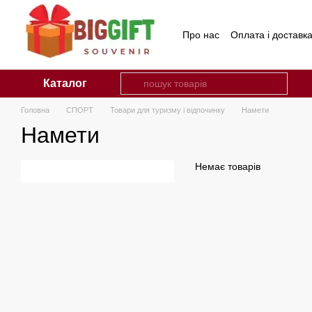
Перейти до основного контенту
Про нас
Оплата і доставк
Каталог
Головна
СПОРТ
Товари для туризму і відпочинку
Намети
Намети
Немає товарів