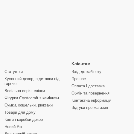
Клієнтам
Статуетки
Вхід до кабінету
Кухонний декор, підставки під
Про нас
гаряче
Оплата і доставка
Весільна серія, свічки
Обмін та повернення
Фігурки Crystocraft з камінням
Контактна інформація
Сумки, кошельки, рюкзаки
Відгуки про магазин
Товари для дому
Квіти і коробки декор
Новий Рік
Великодній декор