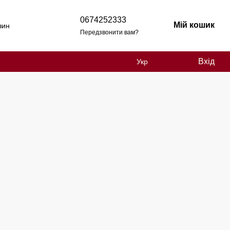
0674252333
Мій кошик
зин
Передзвонити вам?
Вхід
Укр