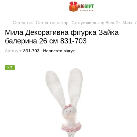
Статуетки
Статуетки декор
Статуетки декор BonaDi
Мила Д
Мила Декоративна фігурка Зайка-
балерина 26 см 831-703
Артикул:
831-703
Написати відгук
ХІТ