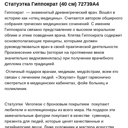
Статуэтка Гиппократ (40 см) 72739A4
Гиппократ — знаменитый древнегреческий врач. Вошёл в
историю как «отец медицины». Считается автором обширного
собрания греческих медицинских сочинений. С именем
Гиппократа связано представление о высоком моральном
облике и этике поведения врача. Клятва Гиппократа содержит
основополагающие принципы, которыми должен
руководствоваться врач в своей практической деятельности.
Произнесение клятвы (которая на протяжении веков
значительно видоизменялась) при получении врачебного
диплома стало традицией.
Отличный подарок врачам, медикам, медсёстрам, всем кто
связан с лечением людей. «Эскулап» будет гармонично
смотреться в медицинских кабинетах, фойе больниц и
поликлиник.
Статуэтки Veronese с бронзовым покрытием
покупают
любители и коллекционеры из всего мира. На подарок эти
замечательные фигурки покупают в качестве сувенира,
презента для людей, которые ценят качественные и
дизайнерские вещи. Даже художники и мастера искусства